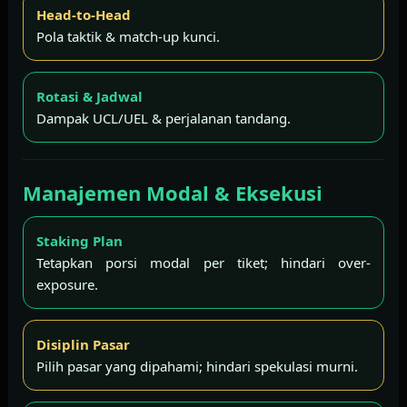
Head-to-Head
Pola taktik & match-up kunci.
Rotasi & Jadwal
Dampak UCL/UEL & perjalanan tandang.
Manajemen Modal & Eksekusi
Staking Plan
Tetapkan porsi modal per tiket; hindari over-
exposure.
Disiplin Pasar
Pilih pasar yang dipahami; hindari spekulasi murni.