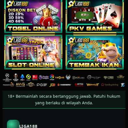
18+ Bermainlah secara bertanggung jawab. Patuhi hukum
yang berlaku di wilayah Anda.
LIGA188