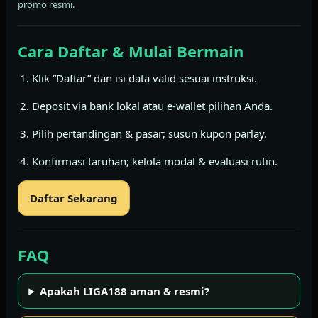
promo resmi.
Cara Daftar & Mulai Bermain
Klik “Daftar” dan isi data valid sesuai instruksi.
Deposit via bank lokal atau e-wallet pilihan Anda.
Pilih pertandingan & pasar; susun kupon parlay.
Konfirmasi taruhan; kelola modal & evaluasi rutin.
Daftar Sekarang
FAQ
Apakah LIGA188 aman & resmi?