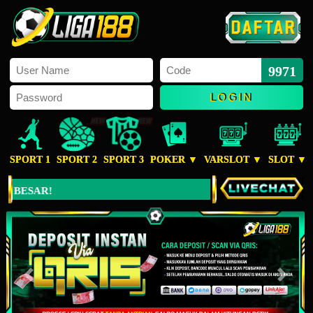
9971
SPORT 1
SPORT 2
SPORT 3
POKER
▼
VARSLOT
▼
SLOT
▼
AR!