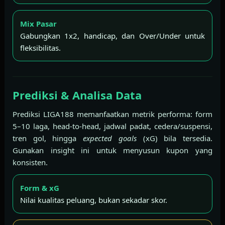
Mix Pasar
Gabungkan 1x2, handicap, dan Over/Under untuk
fleksibilitas.
Prediksi & Analisa Data
Prediksi LIGA188 memanfaatkan metrik performa: form
5–10 laga, head-to-head, jadwal padat, cedera/suspensi,
tren gol, hingga
expected goals
(xG) bila tersedia.
Gunakan insight ini untuk menyusun kupon yang
konsisten.
Form & xG
Nilai kualitas peluang, bukan sekadar skor.