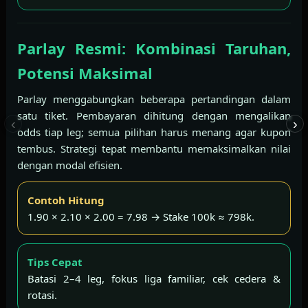
Parlay Resmi: Kombinasi Taruhan,
Potensi Maksimal
Parlay menggabungkan beberapa pertandingan dalam
satu tiket. Pembayaran dihitung dengan mengalikan
‹
›
odds tiap leg; semua pilihan harus menang agar kupon
tembus. Strategi tepat membantu memaksimalkan nilai
dengan modal efisien.
Contoh Hitung
1.90 × 2.10 × 2.00 = 7.98 → Stake 100k ≈ 798k.
Tips Cepat
Batasi 2–4 leg, fokus liga familiar, cek cedera &
rotasi.